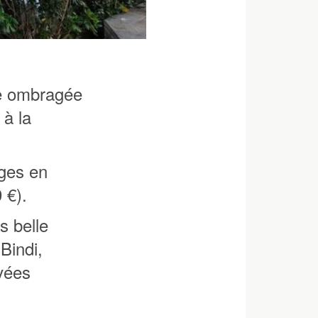
se ombragée
 à la
rges en
 €).
s belle
Bindi,
uvées