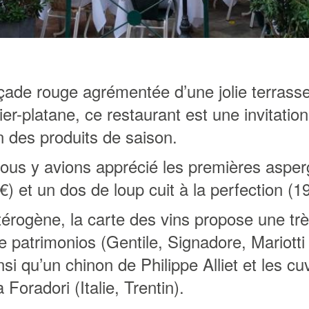
çade rouge agrémentée d’une jolie terras
er-platane, ce restaurant est une invitation
n des produits de saison.
ous y avions apprécié les premières aspe
€) et un dos de loup cuit à la perfection (19
érogène, la carte des vins propose une trè
e patrimonios (Gentile, Signadore, Mariotti 
insi qu’un chinon de Philippe Alliet et les c
 Foradori (Italie, Trentin).