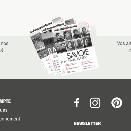
 nos
Vos ar
s)
e
MPTE
vues
onnement
NEWSLETTER