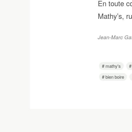
En toute c
Mathy’s, ru
Jean-Marc Gatt
mathy's
bien boire