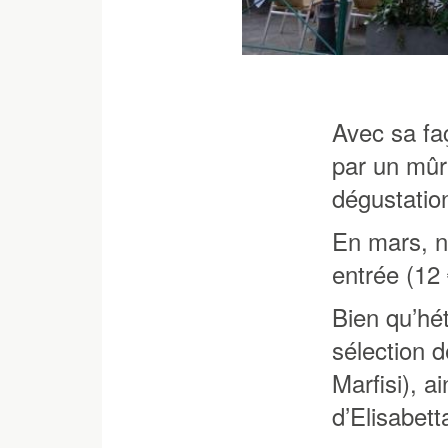
Avec sa fa
par un mûri
dégustatio
En mars, n
entrée (12 
Bien qu’hét
sélection d
Marfisi), a
d’Elisabetta