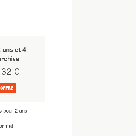
ans et 4
rchive
32 €
 OFFRE
s pour 2 ans
format