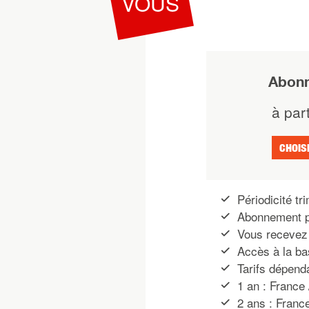
VOUS
Abonn
à part
CHOIS
Périodicité tri
Abonnement p
Vous recevez 
Accès à la ba
Tarifs dépenda
1 an : France 
2 ans : Franc