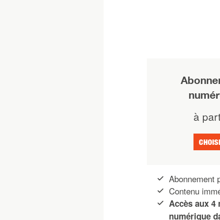
Abonnem
numér
à part
CHOIS
Abonnement p
Contenu imméd
Accès aux 4 
numérique da