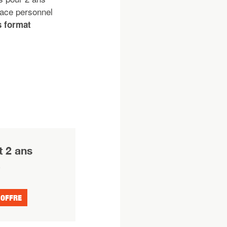
pace personnel
s format
 2 ans
€
 OFFRE