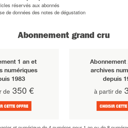
icles réservés aux abonnés
se de données des notes de dégustation
Abonnement grand cru
ment 1 an et
Abonnement 2
es numériques
archives num
puis 1983
depuis 1
350 €
3
r de
à partir de
IR CETTE OFFRE
CHOISIR CETTE
apier et numérique de 4 numéros pour 1 an ou de 8 numéro