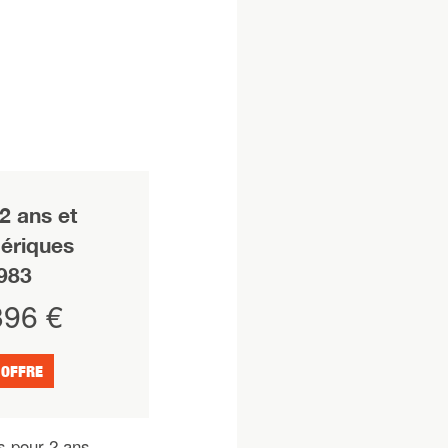
 ans et
ériques
983
96 €
 OFFRE
s pour 2 ans