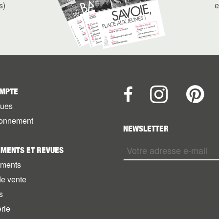
s)
e
MPTE
vues
onnement
NEWSLETTER
MENTS ET REVUES
ments
de vente
s
rie