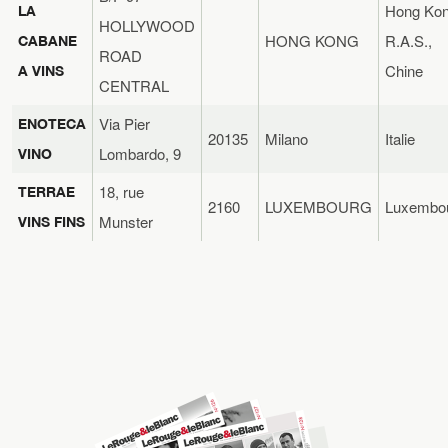
Hong Ko
LA
HOLLYWOOD
HONG KONG
R.A.S.,
CABANE
ROAD
Chine
A VINS
CENTRAL
Via Pier
ENOTECA
20135
Milano
Italie
Lombardo, 9
VINO
18, rue
TERRAE
2160
LUXEMBOURG
Luxembo
Munster
VINS FINS