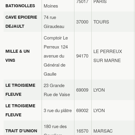
75017
PARIS
Moines
BATIGNOLLES
74 rue
CAVE EPICERIE
37000
TOURS
Giraudeau
DEJAULT
Comptoir Le
Perreux 124
LE PERREUX
MILLE & UN
avenue du
94170
SUR MARNE
VINS
Général de
Gaulle
23 Grande
LE TROISIEME
69009
LYON
Rue de Vaise
FLEUVE
LE TROISIEME
3 rue du plâtre
69002
LYON
FLEUVE
180 rue des
16570
MARSAC
TRAIT D’UNION