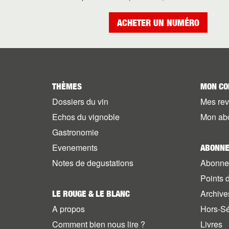
ACHETER UN NUMÉRO
THÈMES
MON CO
Dossiers du vin
Mes re
Echos du vignoble
Mon ab
Gastronomie
Evenements
ABONNE
Notes de degustations
Abonne
Points 
Archive
LE ROUGE & LE BLANC
A propos
Hors-Sé
Comment bien nous lire ?
Livres