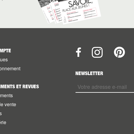
MPTE
vues
onnement
NEWSLETTER
MENTS ET REVUES
ments
de vente
s
rie